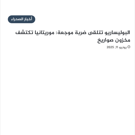
أخبار الصحراء
البوليساريو تتلقى ضربة موجعة: موريتانيا تكتشف
مخزون صواريخ
يونيو 11, 2025