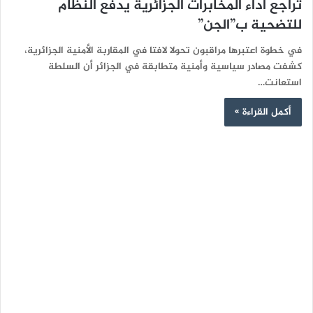
تراجع أداء المخابرات الجزائرية يدفع النظام
للتضحية ب”الجن”
في خطوة اعتبرها مراقبون تحولا لافتا في المقاربة الأمنية الجزائرية،
كشفت مصادر سياسية وأمنية متطابقة في الجزائر أن السلطة
استعانت…
أكمل القراءة »