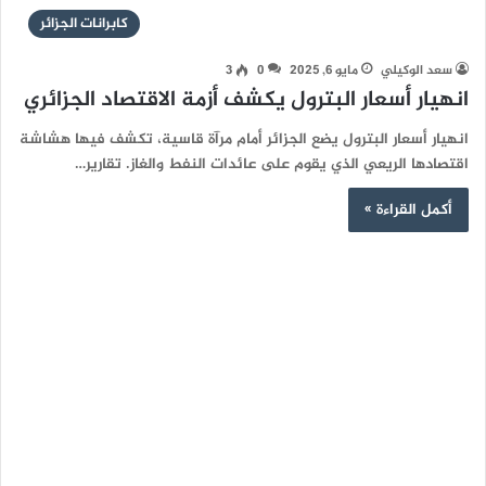
كابرانات الجزائر
سعد الوكيلي
مايو 6, 2025
0
3
انهيار أسعار البترول يكشف أزمة الاقتصاد الجزائري
انهيار أسعار البترول يضع الجزائر أمام مرآة قاسية، تكشف فيها هشاشة
اقتصادها الريعي الذي يقوم على عائدات النفط والغاز. تقارير…
أكمل القراءة »