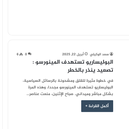
سعد الوكيلي
أبريل 22, 2025
0
6
البوليساريو تستهدف المينورسو :
تصعيد ينذر بالخطر
في خطوة مثيرة للقلق ومشحونة بالرسائل السياسية،
البوليساريو تستهدف المينورسو مجددا، وهذه المرة
بشكل مباشر وميداني. صباح الإثنين، منعت عناصر…
أكمل القراءة »