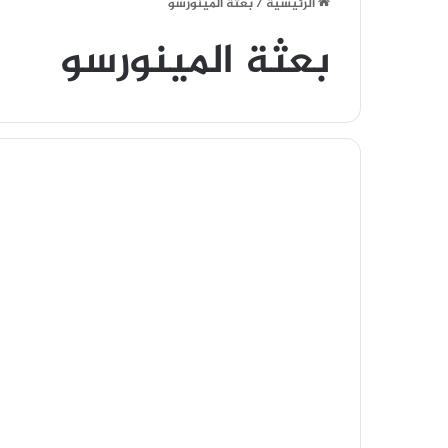
الرئيسية
/
بعثة المينورسو
بعثة المينورسو