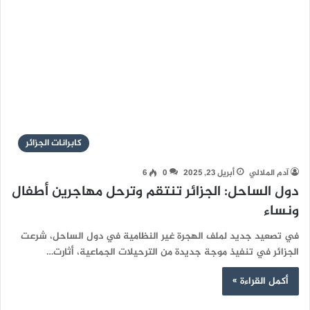
كابرانات الجزائر
آدم الملالي
أبريل 23, 2025
0
6
دول الساحل: الجزائر تنتقم وترحل مهاجرين أطفال
ونساء
في تصعيد جديد لملف الهجرة غير النظامية في دول الساحل، شرعت
الجزائر في تنفيذ موجة جديدة من الترحيلات الجماعية، أثارت…
أكمل القراءة »