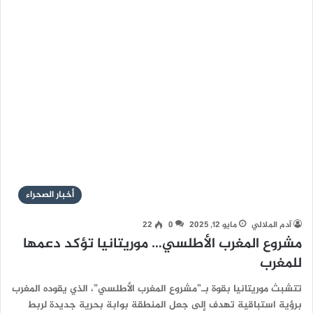
أخبار الصحراء
آدم الملالي
مايو 12, 2025
0
22
مشروع المغرب الأطلسي… موريتانيا تؤكد دعمها
للمغرب
تتشبث موريتانيا بقوة بـ”مشروع المغرب الأطلسي”، الذي يقوده المغرب
برؤية استباقية تهدف إلى جعل المنطقة بوابة بحرية جديدة لربط