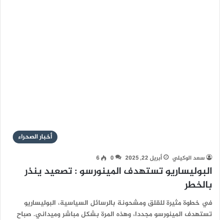
أخبار الصحراء
سعد الوكيلي
أبريل 22, 2025
0
6
البوليساريو تستهدف المينورسو : تصعيد ينذر
بالخطر
في خطوة مثيرة للقلق ومشحونة بالرسائل السياسية، البوليساريو
تستهدف المينورسو مجددا، وهذه المرة بشكل مباشر وميداني. صباح